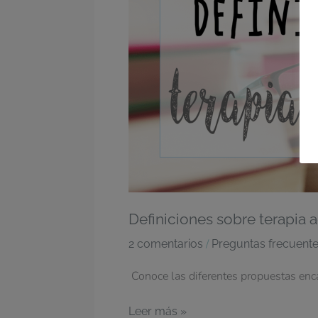
acuática
Definiciones sobre terapia 
/
2 comentarios
Preguntas frecuent
Conoce las diferentes propuestas enca
Leer más »