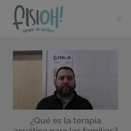
Ir
al
contenido
¿Qué es la terapia
acuática para las familias?