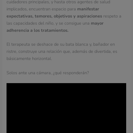
cuidadores principales, y hasta otros agentes de salud
implicados, encuentran espacio para
manifestar
expectativas, temores, objetivos y aspiraciones
respeto a
las capacidades del niño, y se consigue una
mayor
adherencia a los tratamientos.
El terapeuta se deshace de su bata blanca y, bañador en
ristre, construye una relación que, además de divertida, es
básicamente horizontal.
Solos ante una cámara, ¿qué responderán?