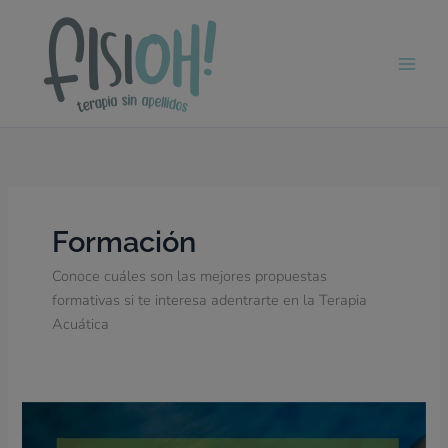
Ir
al
contenido
Formación
Conoce cuáles son las mejores propuestas
formativas si te interesa adentrarte en la Terapia
Acuática
Hoy
hablamos