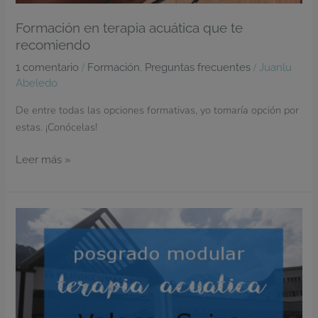
Formación en terapia acuática que te
recomiendo
/
,
/
1 comentario
Formación
Preguntas frecuentes
Juanlu
Abeledo
De entre todas las opciones formativas, yo tomaría opción por
estas. ¡Conócelas!
Leer más »
Posgrado
modular
de
Terapia
Acuática
en
Suiza