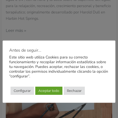
para la relajación, recreación, crecimiento personal y beneficio
terapéutico; originalmente desarrollado por Harold Dull en
Harbin Hot Springs.
Leer más »
Antes de seguir...
Formación
Este sitio web utiliza Cookies para su correcto
en
funcionamiento y recopilar información estadística sobre
terapia
tu navegación. Puedes aceptar, rechazar las cookies, o
acuática
controlar los permisos individualmente clicando la opción
“configurar”.
que
te
recomiendo
Configurar
Aceptar todo
Rechazar