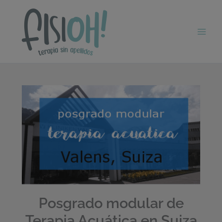
Ir
al
contenido
Posgrado modular de
Terapia Acuática en Suiza