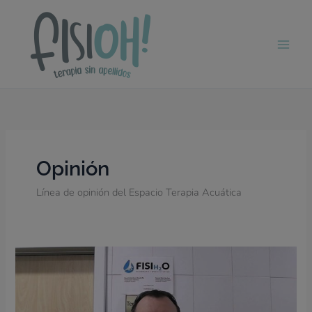
Ir
al
contenido
Opinión
Línea de opinión del Espacio Terapia Acuática
¿Qué
es
la
terapia