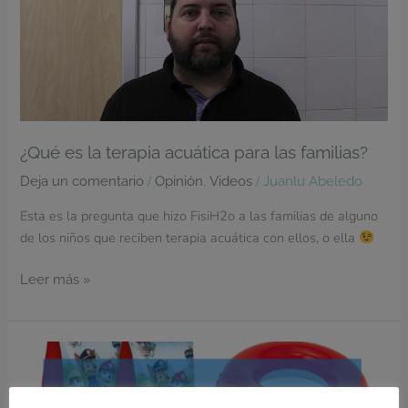
acuática
para
las
familias?
¿Qué es la terapia acuática para las familias?
/
,
/
Deja un comentario
Opinión
Videos
Juanlu Abeledo
Esta es la pregunta que hizo FisiH2o a las familias de alguno
de los niños que reciben terapia acuática con ellos, o ella
Leer más »
Usando
materiales
de