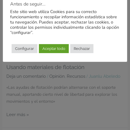
flotación
Antes de seguir...
Este sitio web utiliza Cookies para su correcto
funcionamiento y recopilar información estadística sobre
tu navegación. Puedes aceptar, rechazar las cookies, o
controlar los permisos individualmente clicando la opción
“configurar”.
Configurar
Aceptar todo
Rechazar
Usando materiales de flotación
/
,
/
Deja un comentario
Opinión
Recursos
Juanlu Abeledo
«Las ayudas de flotación podrían alternarse con el soporte
manual, aportando cierto nivel de libertad para explorar los
movimientos y el entorno»
Leer más »