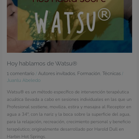
Hoy hablamos de Watsu®
/
,
,
/
1 comentario
Autores invitados
Formación
Técnicas
Juanlu Abeledo
Watsu® es un método específico de intervención terapéutica
acuática llevada a cabo en sesiones individuales en las que un
Profesional sostiene, moviliza, estira y masajea al Receptor en
agua a 34º, con la nariz y la boca sobre la superficie del agua,
para la relajación, recreación, crecimiento personal y beneficio
terapéutico; originalmente desarrollado por Harold Dull en
Harbin Hot Springs.