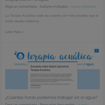
/
/
Deja un comentario
Autores invitados
Juanlu Abeledo
La Terapia Acuática cada vez cuenta con más estudios que le
están dando evidencia.
Leer más »
¿Cuántas
horas
podemos
trabajar
en
el
agua?
¿Cuántas horas podemos trabajar en el agua?
/
/
Deja un comentario
Preguntas frecuentes
Juanlu