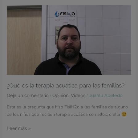
¿Qué
es
la
terapia
acuática
para
las
familias?
¿Qué es la terapia acuática para las familias?
/
,
/
Deja un comentario
Opinión
Videos
Juanlu Abeledo
Esta es la pregunta que hizo FisiH2o a las familias de alguno
de los niños que reciben terapia acuática con ellos, o ella
Leer más »