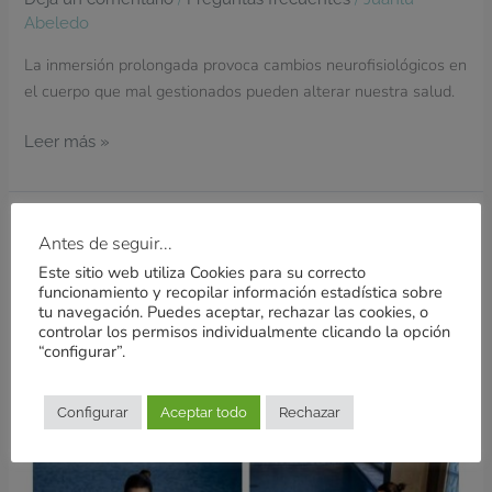
Abeledo
La inmersión prolongada provoca cambios neurofisiológicos en
el cuerpo que mal gestionados pueden alterar nuestra salud.
Leer más »
Hoy
Antes de seguir...
hablamos
Este sitio web utiliza Cookies para su correcto
de
funcionamiento y recopilar información estadística sobre
Terapia
tu navegación. Puedes aceptar, rechazar las cookies, o
controlar los permisos individualmente clicando la opción
Cráneo
“configurar”.
Sacral
en
Agua™
Configurar
Aceptar todo
Rechazar