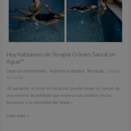
Hoy hablamos de Terapia Cráneo Sacral en
Agua™
/
,
/
Deja un comentario
Autores invitados
Técnicas
Juanlu
Abeledo
«El paciente, al estar en flotación, puede mover el cuerpo de
una manera desinhibida que expresa los cambios en las
tensiones y la movilidad del tejido.»
Leer más »